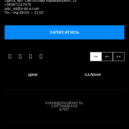
Одеса, вул. Святослава Караванського, 23
+380671117070
pdp_od@p-de-p.com
Пн.—Нд.09:00 — 21:00
ЗАПИСАТИСЬ
UK
RU
EN
ЦІНИ
САЛОНИ
ЗАПИСАТИСЬ
КОНФІДЕНЦІЙНІСТЬ
СЕРТИФІКАТИ
БЛОГ