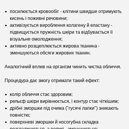
посилюється кровообіг - клітини швидше отримують
кисень і поживні речовини;
активізується вироблення колагену й еластану -
підвищується пружність шкіри та відбувається її
візуальне омолодження;
активно розщеплюється жирова тканина -
зменшуються обсяги жирових тканин.
Аналогічний вплив на організм чинить чистка обличчя.
Процедура дає змогу отримати такий ефект:
колір обличчя стає здоровим;
рельєф шкіри вирівнюється, і контур стає чіткішим;
дрібні зморшки під очима ("гусячі лапки") зникають
повністю;
поверхневі зморшки й носогубна складка
розгладжуються, а великі - зменшуються;