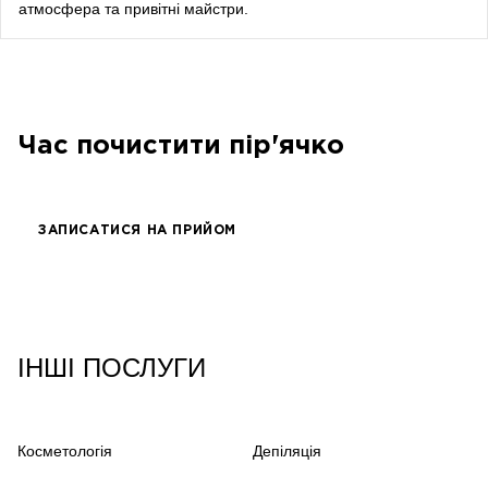
атмосфера та привітні майстри.
songwriter
Луна
співачка, композитор
Час почистити пір'ячко
ЗАПИСАТИСЯ НА ПРИЙОМ
ІНШІ ПОСЛУГИ
Косметологія
Депіляція