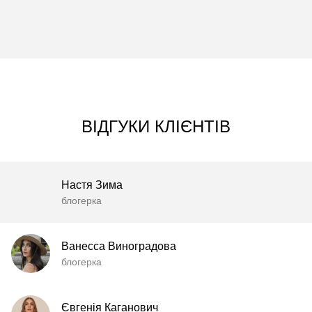
ВІДГУКИ КЛІЄНТІВ
Настя Зима
блогерка
Ванесса Виноградова
блогерка
Євгенія Каганович