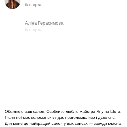
блогерка
Аліна Герасимова
блогерка
Влада Шишковська
блогерка
Даша Заривна
радник з питань комунікації Керівника Офісу
Президента України
Алевтина Діва Оливка
блогерка
Обожнюю ваш салон. Особливо люблю майстра Яну на Шота.
Після неї моє волосся виглядає приголомшливо і дуже сяє.
Bazhana
Для мене це найкращий салон у всіх сенсах — завжди класна