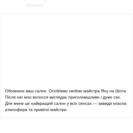
блогерка
Влада Шишковська
блогерка
Даша Заривна
радник з питань комунікації Керівника Офісу
Президента України
Алевтина Діва Оливка
блогерка
Обожнюю ваш салон. Особливо люблю майстра Яну на Шота.
Після неї моє волосся виглядає приголомшливо і дуже сяє.
Bazhana
Для мене це найкращий салон у всіх сенсах — завжди класна
атмосфера та привітні майстри.
songwriter
Луна