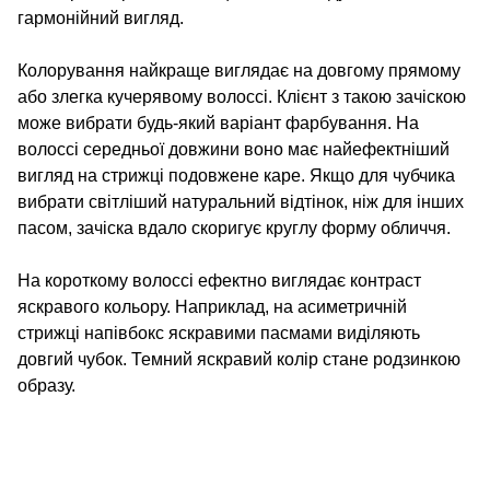
гармонійний вигляд.
Колорування найкраще виглядає на довгому прямому
або злегка кучерявому волоссі. Клієнт з такою зачіскою
може вибрати будь-який варіант фарбування. На
волоссі середньої довжини воно має найефектніший
вигляд на стрижці подовжене каре. Якщо для чубчика
вибрати світліший натуральний відтінок, ніж для інших
пасом, зачіска вдало скоригує круглу форму обличчя.
На короткому волоссі ефектно виглядає контраст
яскравого кольору. Наприклад, на асиметричній
стрижці напівбокс яскравими пасмами виділяють
довгий чубок. Темний яскравий колір стане родзинкою
образу.