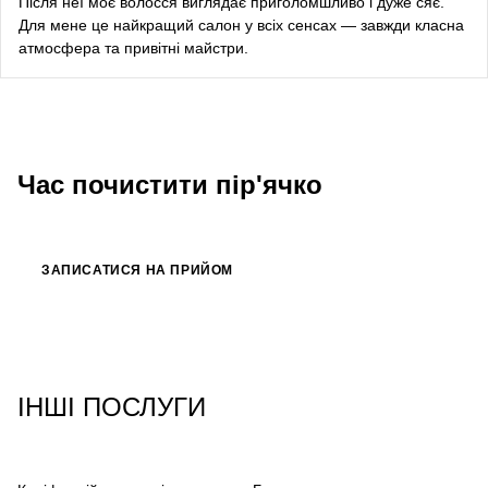
Після неї моє волосся виглядає приголомшливо і дуже сяє.
Bazhana
Для мене це найкращий салон у всіх сенсах — завжди класна
атмосфера та привітні майстри.
songwriter
Луна
співачка, композитор
Час почистити пір'ячко
ЗАПИСАТИСЯ НА ПРИЙОМ
ІНШІ ПОСЛУГИ