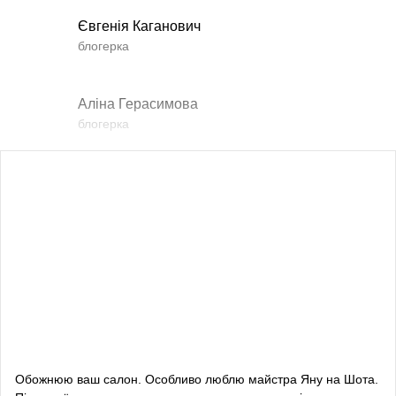
Євгенія Каганович
блогерка
Аліна Герасимова
блогерка
Влада Шишковська
блогерка
Даша Заривна
радник з питань комунікації Керівника Офісу
Президента України
Алевтина Діва Оливка
блогерка
Обожнюю ваш салон. Особливо люблю майстра Яну на Шота.