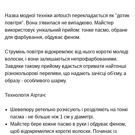
Назва модної техніки airtouch перекладається як "дотик
повітря". Вона з'явилася не випадково. Майстер
використовує унікальний прийом: тонке пасмо, обране
для фарбування, обдуває феном.
Струмінь повітря відокремлює від нього короткі молоді
волоски, і вони залишаються непрофарбованими.
Завдяки такому прийому вдається отримати найтонші
різнокольорові переливи, що надають зачісці об'єму, а
образу - особливого шарму.
Технологія Аіртач:
Шевелюру ретельно розчісують і розділяють на тонкі
пасма - не більше ніж 1 см у діаметрі.
Майстер бере кожне пасмо в руки і обдуває феном,
щоб відокремилися короткі волоски. Починає із