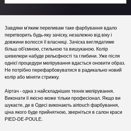
Завдяки м'яким переливам таке фарбування вдало
перетворить будь-яку зачіску, незалежно від віку і
довжини волосся її власниці. Зачіска виглядатиме
більш об'ємною, стильною та вишуканою. Колір
шевелюри набуде рельєфності та глибини. Уже після
однієї процедури мелірування вдасться оновити образ.
Не потрібно перефарбовуватися в радикально новий
колір або міняти стрижку.
Аіртач - одна з найскладніших технік мелірування.
Виконати її якісно може тільки професіонал. Якщо ви
шукаєте, де в Одесі виконають airtouch фарбування,
ціна якого буде прийнятною, зверніться в салон краси
PIED-DE-POULE.