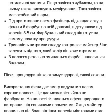
потиличної частини. Якщо зачіска з чубчиком, то на
ньому також виконують мелірування. Така зачіска
має особливий шарм.
Під приготоване пасмо фахівець підкладає аркуш
фольги й фарбує по всій довжині, відступаючи від
коренів 3-5 см. Фарбувальний склад він готує на
самому початку процедури.
Тривалість витримки складу контролює майстер. Час
залежить від того, який колір він хоче отримати.
З волосся ретельно змивається фарба і наноситься
бальзам.
Після процедури жінка отримує здорові, сяючі локони.
Використання фена дає змогу видувати з пасом
коротке волосся. Це дає можливість його не
фарбувати. На волоссі з'являється ефект природного
вигорання під сонячними променями. Якщо майстер
правильно підібрав відтінки, перехід між тонами стає