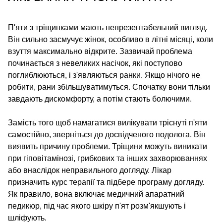
П'яти з тріщинками мають непрезентабельний вигляд.
Він сильно засмучує жінок, особливо в літні місяці, коли
взуття максимально відкрите. Зазвичай проблема
починається з невеликих насічок, які поступово
поглиблюються, і з'являються ранки. Якщо нічого не
робити, рани збільшуватимуться. Спочатку вони тільки
завдають дискомфорту, а потім стають болючими.
Замість того щоб намагатися вилікувати тріснуті п'яти
самостійно, зверніться до досвідченого подолога. Він
виявить причину проблеми. Тріщини можуть виникати
при гіповітамінозі, грибкових та інших захворюваннях
або внаслідок неправильного догляду. Лікар
призначить курс терапії та підбере програму догляду.
Як правило, вона включає медичний апаратний
педикюр, під час якого шкіру п'ят розм'якшують і
шліфують.