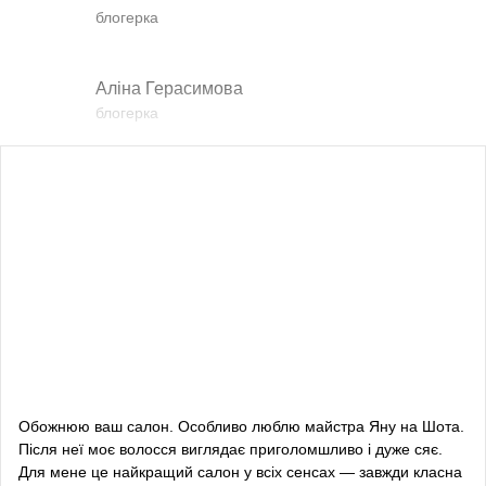
блогерка
Аліна Герасимова
блогерка
Влада Шишковська
блогерка
Даша Заривна
радник з питань комунікації Керівника Офісу
Президента України
Алевтина Діва Оливка
блогерка
Обожнюю ваш салон. Особливо люблю майстра Яну на Шота.
Після неї моє волосся виглядає приголомшливо і дуже сяє.
Bazhana
Для мене це найкращий салон у всіх сенсах — завжди класна