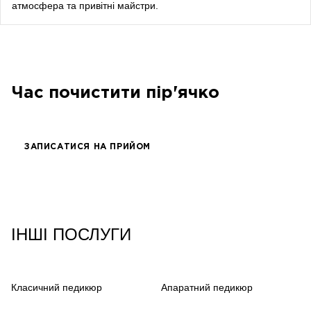
атмосфера та привітні майстри.
songwriter
Луна
співачка, композитор
Час почистити пір'ячко
ЗАПИСАТИСЯ НА ПРИЙОМ
ІНШІ ПОСЛУГИ
Класичний педикюр
Апаратний педикюр