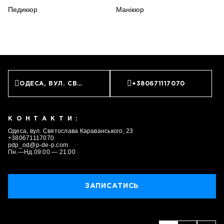
Педикюр
Манікюр
ОДЕСА, ВУЛ. СВЯТОСЛАВА КАРАВАНСЬКОГО, 23
+380671117070
КОНТАКТИ:
Одеса, вул. Святослава Караванського, 23
+380671117070
pdp_od@p-de-p.com
Пн.—Нд.09:00 — 21:00
ЗАПИСАТИСЬ
ЗАПИСАТИСЬ