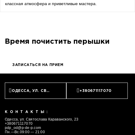
классная атмосфера и приветливые мастера.
songwriter
Луна
певица, композитор
Время почистить перышки
ЗАПИСАТЬСЯ НА ПРИЕМ
ОДЕССА, УЛ. СВЯТОСЛАВА КАРАВАНСКОГО, 23
+380671117070
КОНТАКТЫ:
Одесса, ул. Святослава Караванского, 23
+380671117070
pdp_od@p-de-p.com
Пн.—Вс.09:00 — 21:00