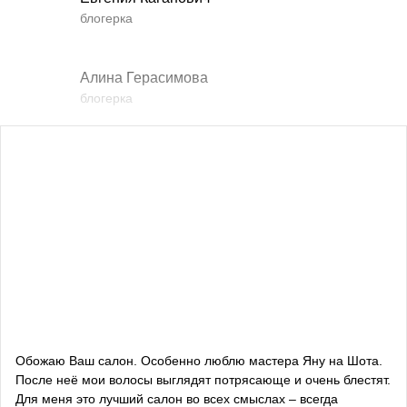
блогерка
Алина Герасимова
блогерка
Влада Шишковская
блогерка
Даша Заривная
советник по вопросам коммуникации Руководителя
Офиса Президента Украины
Алевтина Дива Оливка
блогерка
Обожаю Ваш салон. Особенно люблю мастера Яну на Шота.
После неё мои волосы выглядят потрясающе и очень блестят.
Bazhana
Для меня это лучший салон во всех смыслах – всегда