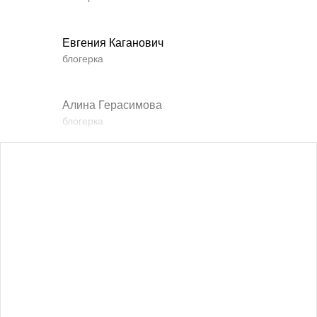
Евгения Каганович
блогерка
Алина Герасимова
блогерка
Влада Шишковская
блогерка
Даша Заривная
советник по вопросам коммуникации Руководителя
Офиса Президента Украины
Алевтина Дива Оливка
блогерка